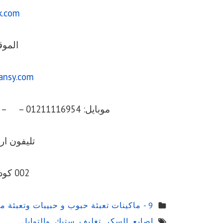
k.com
الموق
ansy.com
موبايل: 01211116954 – – 01211116956 – – 01211116958
تليفون ارضي 056
002 كود مصر قبل الرقم
9 - ماكينات تعبئة حبوب و حبيبات وتعبئة مساحيق في اكياس اوتوماتيك
اصابع
,
السكر
,
تغليف
,
ستيك
,
والتوابل