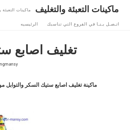
Ski
ماكينات التعبئة والتغليف
ماكينات التعبئة و التغليف 01211116954 – 6
t
Sit
conten
اتـصـل بـنـا في الفروع التي تناسبك
الرئيسيه
Navigatio
تغليف اصابع ست
ngmansy
ماكينة
تغليف اصابع ستيك السكر والتوابل م