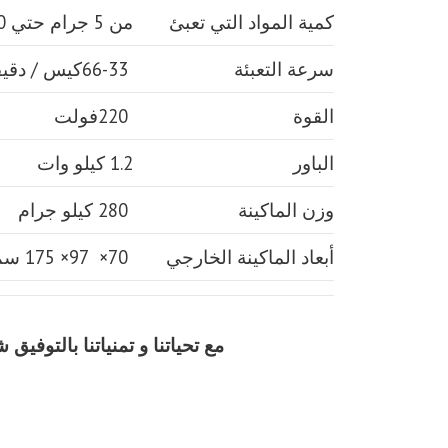
كمية المواد التي تعبئ
من 5 جرام حتي 100 جرام
سرعة التعبئة
66-33كيس / دقيقة و لمادة التغليف اعتبار في السرعه
القوة
220فولت
الباور
1.2 كيلو وات
وزن الماكينة
280 كيلو جرام
أبعاد الماكينة الخارجي
70× 97× 175 سم و يمكن فك الماكينة و تركيبها في اي مكان
مع تحياتنا و تمنياتنا بالتوف