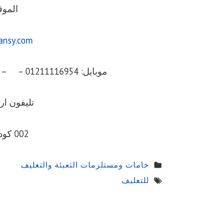
الموق
ansy.com
موبايل: 01211116954 – – 01211116956 – – 01211116958
تليفون ارضي 056
002 كود مصر قبل الرقم
خامات ومستلزمات التعبئة والتغليف
للتغليف