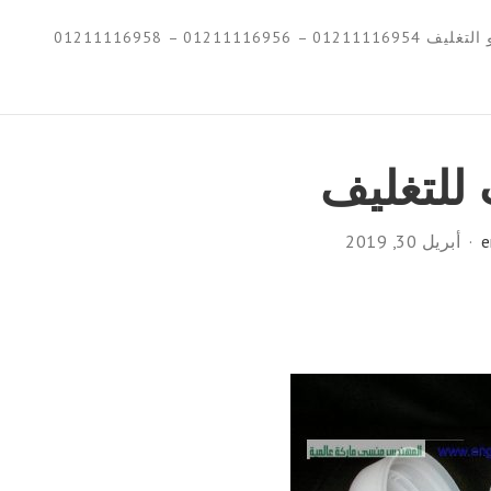
0121111695 – 01211116958
للتغليف
e
أبريل 30, 2019