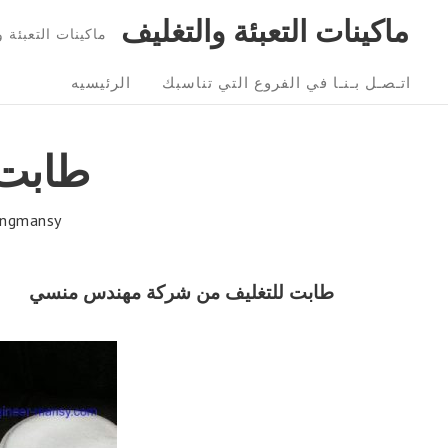
Ski
ماكينات التعبئة والتغليف
ماكينات التعبئة و التغليف 01211116954 – 6
t
Sit
conten
اتـصـل بـنـا في الفروع التي تناسبك
الرئيسيه
Navigatio
طابت 
ngmansy
طابت للتغليف
من شركة مهندس منسي