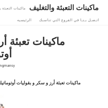
Ski
ماكينات التعبئة والتغليف
ماكينات التعبئة و التغليف 01211116954 – 6
t
Sit
conten
اتـصـل بـنـا في الفروع التي تناسبك
الرئيسيه
Navigatio
ماكينات تعبئة أ
أوت
ngmansy
ماكينات تعبئة أرز و سكر و بقوليات أوتوماتيك موديل 903 حتي واحد كيلو مار