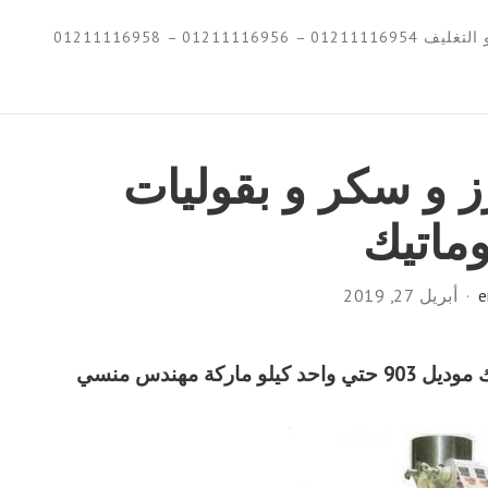
0121111695 – 01211116958
رز و سكر و بقوليات
وماتيك
e
أبريل 27, 2019
كة مهندس منسي