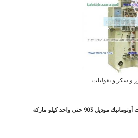
رز و سكر و بقوليات
مواصفات ماكينات تعبئة أرز و سكر و بقوليات أوتوماتيك موديل 903 حتي واحد كيلو ماركة