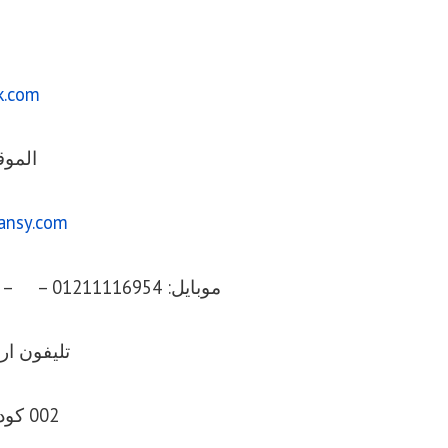
k.com
الموق
ansy.com
موبايل: 01211116954 – – 01211116956 – – 01211116958
تليفون ارضي 056
002 كود مصر قبل الرقم