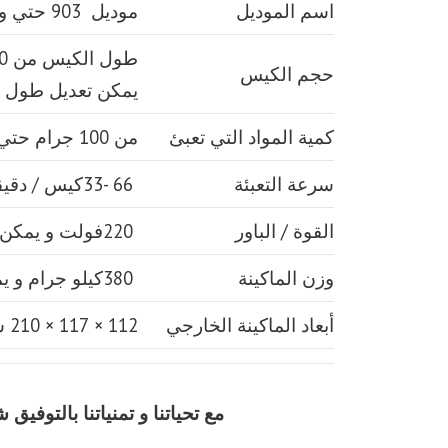
اسم الموديل
موديل 903 حتي واحد كيلو ماركة مهندس منسي
حجم الكيس
يمكن تعديل طول 
كمية المواد التي تعبئ
من 100 جرام حتي 1000 جرام واحد كيلو
سرعة التعبئة
66 -33كيس / دقيقة و لمادة التغليف اعتبار في السرعه
القوة / الباور
220فولت و يمكن ضبط الفولت حسب الكهرباء المتاحه 2.5 كيلو وات
وزن الماكينة
380كيلو جرام و يمكن فك الماكينة و تركيبها في اي مكان
أبعاد الماكينة الخارجي
112 × 117 × 210 سم و يمكن فك الماكينة و تركيبها في اي مكان
مع تحياتنا و تمنياتنا بالتوف