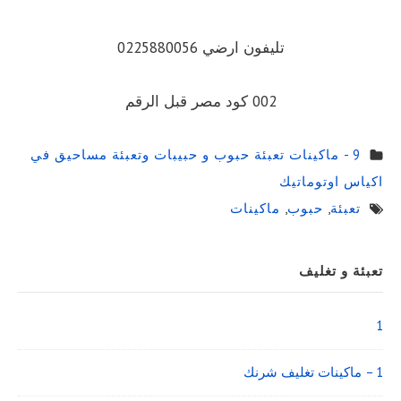
تليفون ارضي 0225880056
002 كود مصر قبل الرقم
9 - ماكينات تعبئة حبوب و حبيبات وتعبئة مساحيق في
اكياس اوتوماتيك
تعبئة
,
حبوب
,
ماكينات
Sidebar
تعبئة و تغليف
Widget
Area
1
1 – ماكينات تغليف شرنك