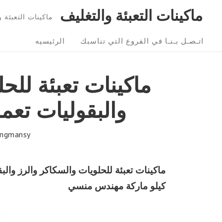
Ski
ماكينات التعبئة والتغليف
ماكينات التعبئة و التغليف 01211116954 – 6
t
Sit
conten
اتـصـل بـنـا في الفروع التي تناسبك
الرئيسيه
Navigatio
ماكينات تعبئة للح
والبقوليات تعم
ngmansy
كيلو ماركة مهندس منسي