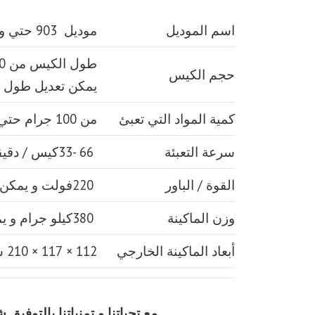
اسم الموديل
موديل 903 حتي واحد كيلو ماركة مهندس منسي
حجم الكيس
يمكن تعديل طول 
كمية المواد التي تعبئ
من 100 جرام حتي 1000 جرام واحد كيلو
سرعة التعبئة
66 -33كيس / دقيقة و لمادة التغليف اعتبار في السرعه
القوة / الباور
220فولت و يمكن ضبط الفولت حسب الكهرباء المتاحه 2.5 كيلو وات
وزن الماكينة
380كيلو جرام و يمكن فك الماكينة و تركيبها في اي مكان
أبعاد الماكينة الخارجي
112 × 117 × 210 سم و يمكن فك الماكينة و تركيبها في اي مكان
مع تحياتنا و تمنياتنا بالتوف