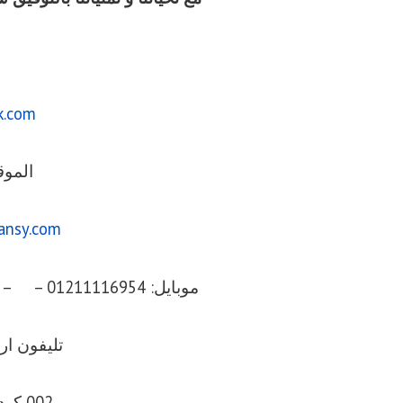
k.com
الموق
ansy.com
موبايل: 01211116954 – – 01211116956 – – 01211116958
تليفون ارضي 056
002 كود مصر قبل الرقم