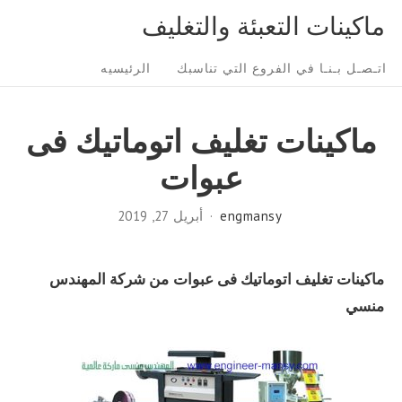
Ski
ماكينات التعبئة والتغليف
t
Sit
conten
اتـصـل بـنـا في الفروع التي تناسبك
الرئيسيه
Navigatio
ماكينات تغليف اتوماتيك فى
عبوات
engmansy
أبريل 27, 2019
ماكينات تغليف اتوماتيك فى عبوات
من شركة المهندس
منسي