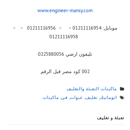
www.engineer-mansy.com
موبايل: 01211116954 – – 01211116956 – –
01211116958
تليفون ارضي 0225880056
002 كود مصر قبل الرقم
ماكينات التعبئة والتغليف
اتوماتيك
,
تغليف
,
عبوات
,
فى
,
ماكينات
Sidebar
تعبئة و تغليف
Widget