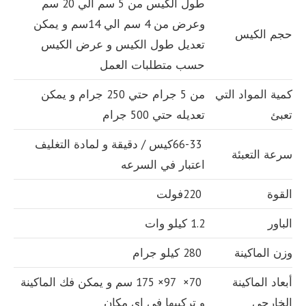
طول الكيس من 5 سم الي 20 سم
وعرض من 4 سم الي 14سم و يمكن
حجم الكيس
تعديل طول الكيس و عرض الكيس
حسب متطلبات العمل
كمية المواد التي
من 5 جرام حتي 250 جرام و يمكن
تعبئ
تعديله حتي 500 جرام
66-33كيس / دقيقة و لمادة التغليف
سرعة التعبئة
اعتبار في السرعه
القوة
220فولت
الباور
1.2 كيلو وات
وزن الماكينة
280 كيلو جرام
أبعاد الماكينة
70× 97× 175 سم و يمكن فك الماكينة
الخارجي
و تركيبها في اي مكان