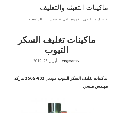
Ski
ماكينات التعبئة والتغليف
t
Sit
conten
اتـصـل بـنـا في الفروع التي تناسبك
الرئيسيه
Navigatio
ماكينات تغليف السكر
التيوب
engmansy
أبريل 27, 2019
ماكينات تغليف السكر التيوب
موديل
902-250G
ماركة
مهندس منسي