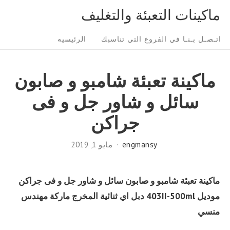
Ski
ماكينات التعبئة والتغليف
t
Sit
conten
اتـصـل بـنـا في الفروع التي تناسبك
الرئيسيه
Navigatio
ماكينة تعبئة شامبو و صابون
سائل و شاور جل و فى
جراكن
engmansy
مايو 1, 2019
ماكينة تعبئة شامبو و صابون سائل و شاور جل و فى جراكن
موديل
403II-500ml
دبل اي ثنائية المخرج ماركة مهندس
منسي