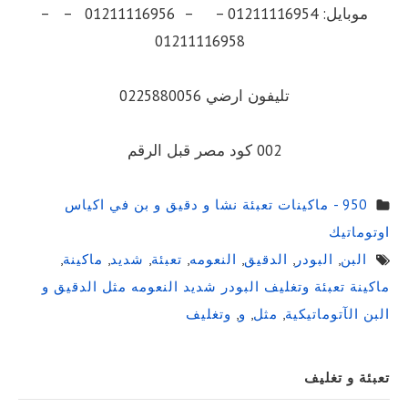
موبايل: 01211116954 – – 01211116956 – –
01211116958
تليفون ارضي 0225880056
002 كود مصر قبل الرقم
950 - ماكينات تعبئة نشا و دقيق و بن في اكياس
اوتوماتيك
البن
,
البودر
,
الدقيق
,
النعومه
,
تعبئة
,
شديد
,
ماكينة
,
ماكينة تعبئة وتغليف البودر شديد النعومه مثل الدقيق و
البن الآتوماتيكية
,
مثل
,
و
,
وتغليف
Sidebar
تعبئة و تغليف