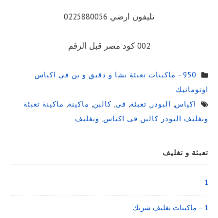
تليفون ارضي 0225880056
002 كود مصر قبل الرقم
950 - ماكينات تعبئة نشا و دقيق و بن في اكياس
اوتوماتيك
اكياس
,
البودر
,
تعبئة
,
فى
,
كالبن
,
ماكينة
,
ماكينة تعبئة
وتغليف البودر كالبن فى اكياس
,
وتغليف
Sidebar
تعبئة و تغليف
Widget
Area
1
1 – ماكينات تغليف شرنك