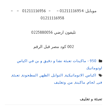
موبايل: 01211116954 – – 01211116956 – –
01211116958
تليفون ارضي 0225880056
002 كود مصر قبل الرقم
950 - ماكينات تعبئة نشا و دقيق و بن في اكياس
اوتوماتيك
اكياس
,
الاتوماتيكية
,
التوابل
,
الظهر
,
المطحونة
,
تعبئة
,
فى
,
لحام
,
ماكينة
,
من
,
وتغليف
Sidebar
تعبئة و تغليف