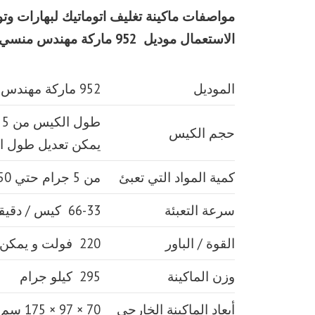
مواصفات
ماكينة تغليف اتوماتيك لبهارات وت
الاستعمال
موديل 952 ماركة مهندس منسي
الموديل
952 ماركة مهندس منسي
حجم الكيس
يمكن تعديل طول 
كمية المواد التي تعبئ
من 5 جرام حتي 250 جرام و يمكن تعديله حتي 500 جرام
سرعة التعبئة
66-33 كيس / دقيقة و لمادة التغليف اعتبار في السرعه
القوة / الباور
220 فولت و يمكن ضبط الفولت حسب الكهرباء المتاحه 1.2 كيلو وات
وزن الماكينة
295 كيلو جرام
أبعاد الماكينة الخارجي
70 × 97 × 175 سم و يمكن فك الماكينة و تركيبها في اي مكان