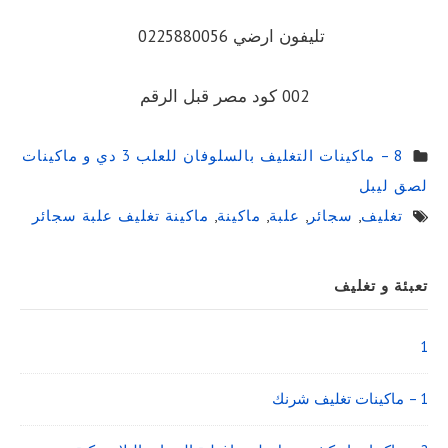
تليفون ارضي 0225880056
002 كود مصر قبل الرقم
8 – ماكينات التغليف بالسلوفان للعلب 3 دي و ماكينات
لصق ليبل
تغليف
,
سجائر
,
علبة
,
ماكينة
,
ماكينة تغليف علبة سجائر
Sidebar
تعبئة و تغليف
Widget
Area
1
1 – ماكينات تغليف شرنك