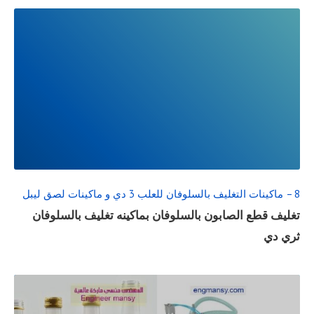
READ
FULL
POST
8 – ماكينات التغليف بالسلوفان للعلب 3 دي و ماكينات لصق ليبل
تغليف قطع الصابون بالسلوفان بماكينه تغليف بالسلوفان
ثري دي