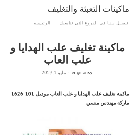
Ski
ماكينات التعبئة والتغليف
t
Sit
conten
اتـصـل بـنـا في الفروع التي تناسبك
الرئيسيه
Navigatio
ماكينة تغليف علب الهدايا و
علب العاب
engmansy
مايو 1, 2019
ماكينة تغليف علب الهدايا و علب العاب
موديل
101-1626
ماركة مهندس منسي