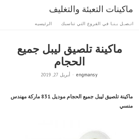
Ski
ماكينات التعبئة والتغليف
t
Sit
conten
اتـصـل بـنـا في الفروع التي تناسبك
الرئيسيه
Navigatio
ماكينة تلصيق ليبل جميع
الحجام
engmansy
أبريل 27, 2019
ماكينة تلصيق ليبل جميع الحجام موديل 831 ماركة مهندس
منسي