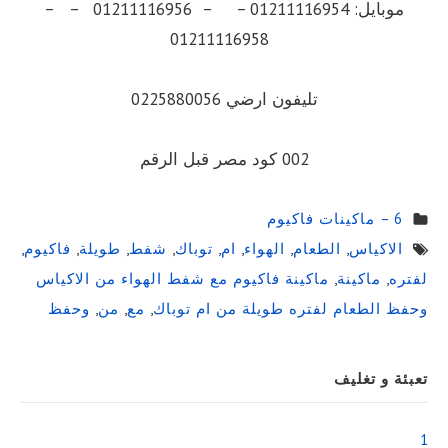
موبايل: 01211116954 – – 01211116956 – –
01211116958
تليفون ارضي 0225880056
002 كود مصر قبل الرقم
6 – ماكينات فاكيوم
الاكياس
,
الطعام
,
الهواء
,
ام
,
توباك
,
شفط
,
طويلة
,
فاكيوم
,
لفتره
,
ماكينة
,
ماكينة فاكيوم مع شفط الهواء من الاكياس
وحفظ الطعام لفتره طويلة من ام توباك
,
مع
,
من
,
وحفظ
Sidebar
تعبئة و تغليف
Widget
Area
1