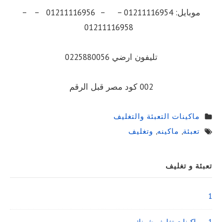
موبايل: 01211116954 – – 01211116956 – –
01211116958
تليفون ارضي 0225880056
002 كود مصر قبل الرقم
ماكينات التعبئة والتغليف
تعبئة
,
ماكينه
,
وتغليف
Sidebar
تعبئة و تغليف
Widget
Area
1
1 – ماكينات تغليف شرنك