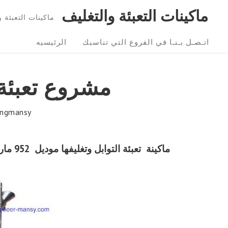
Ski
ماكينات التعبئة والتغليف
ماكينات التعبئة و التغليف 01211116954 – 6
t
Sit
conten
اتـصـل بـنـا في الفروع التي تناسبك
الرئيسيه
Navigatio
مشروع تعبئة ا
ngmansy
ماكينة
تعبئة التوابل وتغليفها
موديل 952 ماركة مهندس منسي