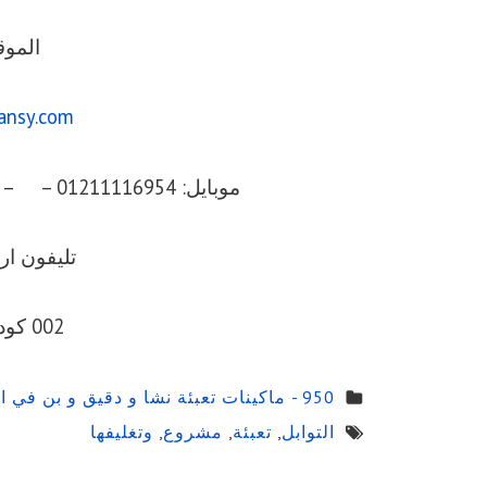
الموق
ansy.com
موبايل: 01211116954 – – 01211116956 – – 01211116958
تليفون ارضي 056
002 كود مصر قبل الرقم
950 - ماكينات تعبئة نشا و دقيق و بن في اكياس اوتوماتيك
التوابل
,
تعبئة
,
مشروع
,
وتغليفها