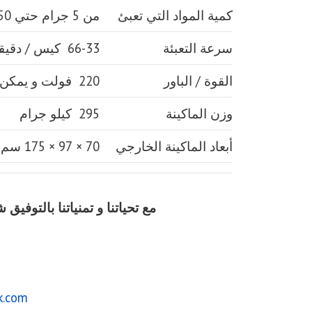
كمية المواد التي تعبئ
من 5 جرام حتي 250 جرام و يمكن تعديله حتي 500 جرام
سرعة التعبئة
66-33 كيس / دقيقة و لمادة التغليف اعتبار في السرعه
القوة / الباور
220 فولت و يمكن ضبط الفولت حسب الكهرباء المتاحه 1.2 كيلو وات
وزن الماكينة
295 كيلو جرام
أبعاد الماكينة الخارجي
70 × 97 × 175 سم و يمكن فك الماكينة و تركيبها في اي مكان
مع تحياتنا و تمنياتنا بالتوف
k.com