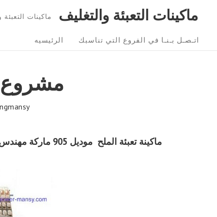
Ski
ماكينات التعبئة والتغليف
ماكينات التعبئة و التغليف 01211116954 – 6
t
Sit
conten
اتـصـل بـنـا في الفروع التي تناسبك
الرئيسيه
Navigatio
مشروع ت
ngmansy
ماكينة تعبئة الملح
موديل 905 ماركة
مهندس