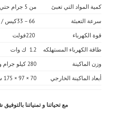
كمية المواد التي تعبئ
من 5 جرام حتي 250 جرام و يمكن تعديله حتي 500 جرام
سرعة التعبئة
66 – 33كيس / دقيقة و لمادة التغليف اعتبار في السرعه
قوة الكهرباء
220فولت
طاقة الكهرباء المستهلكه
1.2 ك وات
وزن الماكينة
280 كيلو جرام و يمكن فك الماكينة و تركيبها في اي مكان
أبعاد الماكينة الخارجي
70 × 97 × 175 سم و يمكن فك الماكينة و تركيبها في اي مكان
مع تحياتنا و تمنياتنا بالتوف