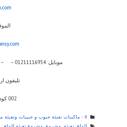
k.com
الموق
ansy.com
موبايل: 01211116954 – – 01211116956 – – 01211116958
تليفون ارضي 056
002 كود مصر قبل الرقم
9 - ماكينات تعبئة حبوب و حبيبات وتعبئة مساحيق في اكياس اوتوماتيك
الملح
,
تعبئة
,
مشروع
,
مشروع تعبئة الملح