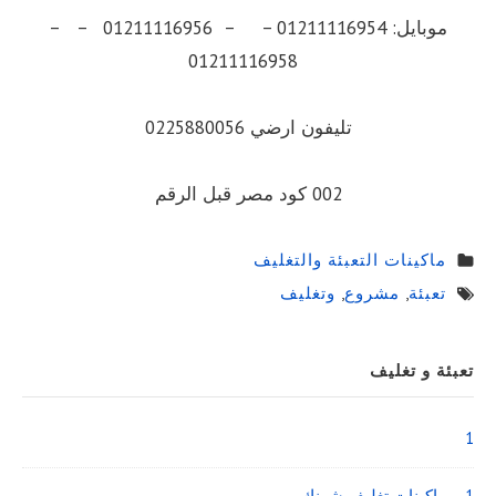
موبايل: 01211116954 – – 01211116956 – –
01211116958
تليفون ارضي 0225880056
002 كود مصر قبل الرقم
ماكينات التعبئة والتغليف
تعبئة
,
مشروع
,
وتغليف
Sidebar
تعبئة و تغليف
Widget
Area
1
1 – ماكينات تغليف شرنك