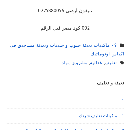
تليفون ارضي 0225880056
002 كود مصر قبل الرقم
9 - ماكينات تعبئة حبوب و حبيبات وتعبئة مساحيق في
اكياس اوتوماتيك
تغليف
,
غذائية
,
مشروع
,
مواد
Sidebar
تعبئة و تغليف
Widget
Area
1
1 – ماكينات تغليف شرنك