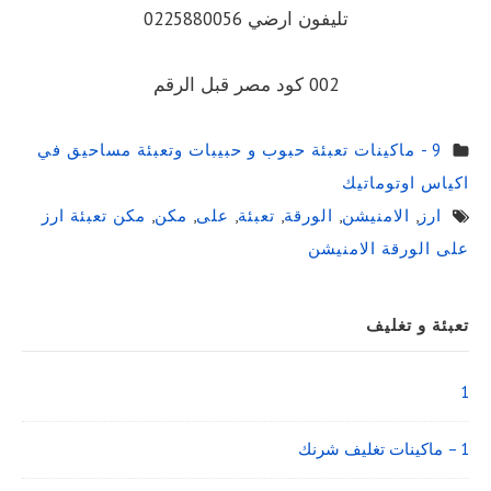
تليفون ارضي 0225880056
002 كود مصر قبل الرقم
9 - ماكينات تعبئة حبوب و حبيبات وتعبئة مساحيق في
اكياس اوتوماتيك
ارز
,
الامنيشن
,
الورقة
,
تعبئة
,
على
,
مكن
,
مكن تعبئة ارز
على الورقة الامنيشن
Sidebar
تعبئة و تغليف
Widget
Area
1
1 – ماكينات تغليف شرنك