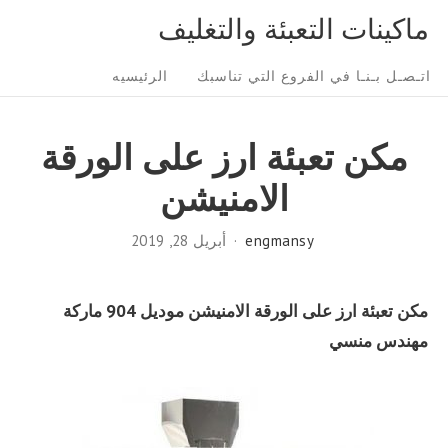
Ski
ماكينات التعبئة والتغليف
t
Sit
conten
اتـصـل بـنـا في الفروع التي تناسبك
الرئيسيه
Navigatio
مكن تعبئة ارز على الورقة
الامنيشن
engmansy
أبريل 28, 2019
مكن تعبئة ارز على الورقة الامنيشن موديل 904 ماركة
مهندس منسي