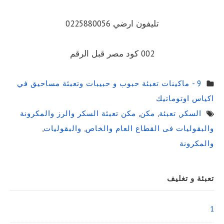
تليفون ارضي 0225880056
002 كود مصر قبل الرقم
9 - ماكينات تعبئة حبوب و حبيبات وتعبئة مساحيق في
اكياس اوتوماتيك
السكر
,
تعبئة
,
مكن
,
مكن تعبئة السكر والرز والمكرونة
والبقوليات فى القطاع العام والخاص
,
والبقوليات
,
والمكرونة
Sidebar
تعبئة و تغليف
Widget
Area
1