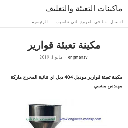
Ski
ماكينات التعبئة والتغليف
t
Sit
conten
اتـصـل بـنـا في الفروع التي تناسبك
الرئيسيه
Navigatio
مكينة تعبئة قوارير
engmansy
مايو 1, 2019
مكينة تعبئة قوارير
موديل 404 دبل اي ثنائية المخرج ماركة
مهندس منسي