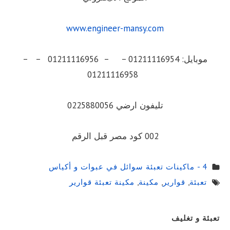
www.engineer-mansy.com
موبايل: 01211116954 – – 01211116956 – –
01211116958
تليفون ارضي 0225880056
002 كود مصر قبل الرقم
4 - ماكينات تعبئة سوائل في عبوات و أكياس
تعبئة
,
قوارير
,
مكينة
,
مكينة تعبئة قوارير
Sidebar
تعبئة و تغليف