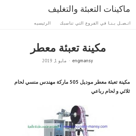
Ski
ماكينات التعبئة والتغليف
t
Sit
conten
اتـصـل بـنـا في الفروع التي تناسبك
الرئيسيه
Navigatio
مكينة تعبئة معطر
engmansy
مايو 1, 2019
مكينة تعبئة معطر موديل 505 ماركة مهندس منسي لحام
ثلاثي و لحام رباعي