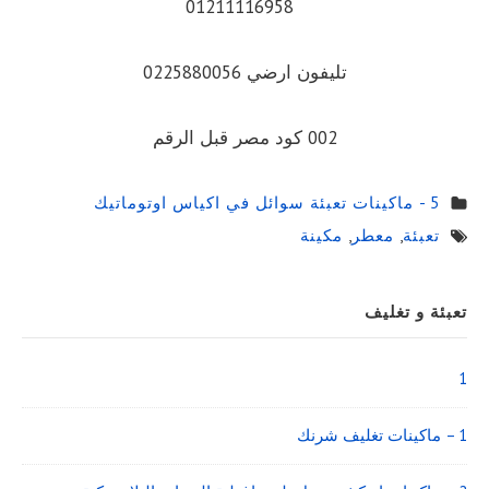
01211116958
تليفون ارضي 0225880056
002 كود مصر قبل الرقم
5 - ماكينات تعبئة سوائل في اكياس اوتوماتيك
تعبئة
,
معطر
,
مكينة
Sidebar
تعبئة و تغليف
Widget
Area
1
1 – ماكينات تغليف شرنك