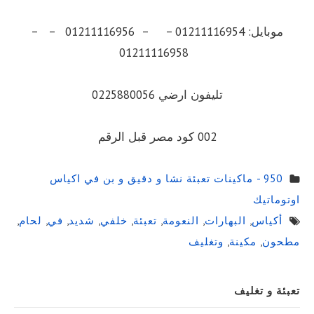
موبايل: 01211116954 – – 01211116956 – –
01211116958
تليفون ارضي 0225880056
002 كود مصر قبل الرقم
950 - ماكينات تعبئة نشا و دقيق و بن في اكياس
اوتوماتيك
أكياس
,
البهارات
,
النعومة
,
تعبئة
,
خلفي
,
شديد
,
في
,
لحام
,
مطحون
,
مكينة
,
وتغليف
Sidebar
تعبئة و تغليف