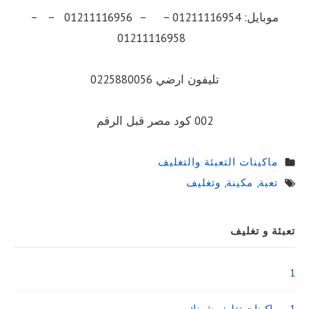
موبايل: 01211116954 – – 01211116956 – –
01211116958
تليفون ارضي 0225880056
002 كود مصر قبل الرقم
ماكينات التعبئة والتغليف
تعبة
,
مكينة
,
وتغليف
Sidebar
تعبئة و تغليف
Widget
Area
1
1 – ماكينات تغليف شرنك