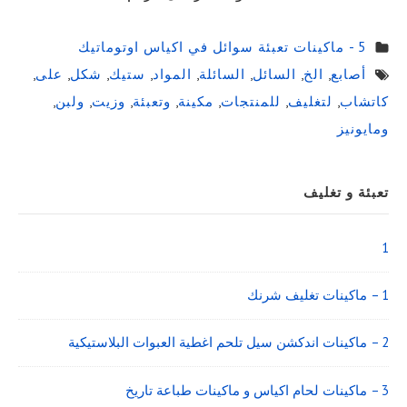
5 - ماكينات تعبئة سوائل في اكياس اوتوماتيك
أصابع
,
الخ
,
السائل
,
السائلة
,
المواد
,
ستيك
,
شكل
,
على
,
كاتشاب
,
لتغليف
,
للمنتجات
,
مكينة
,
وتعبئة
,
وزيت
,
ولبن
,
ومايونيز
Sidebar
تعبئة و تغليف
Widget
Area
1
1 – ماكينات تغليف شرنك
2 – ماكينات اندكشن سيل تلحم اغطية العبوات البلاستيكية
3 – ماكينات لحام اكياس و ماكينات طباعة تاريخ