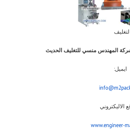
والتغليف
يق شركة المهندس منسي للتغليف الحديث
ايميل:
info@m2pac
ع الاليكتروني
www.engineer-m