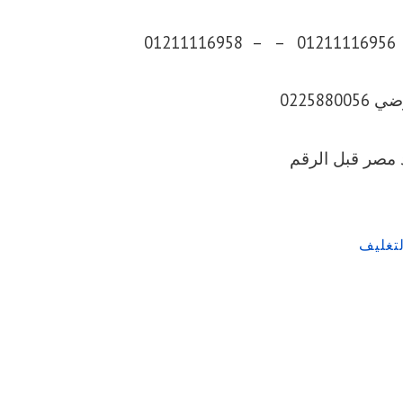
0225880
تغليف