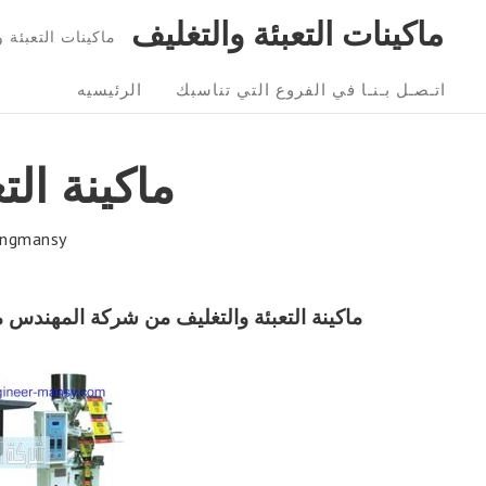
Ski
ماكينات التعبئة والتغليف
ماكينات التعبئة و التغليف 01211116954 – 6
t
Sit
conten
اتـصـل بـنـا في الفروع التي تناسبك
الرئيسيه
Navigatio
‏‏ماكينة ال
ngmansy
‏‏ماكينة التعبئة والتغليف
من شركة المهندس 