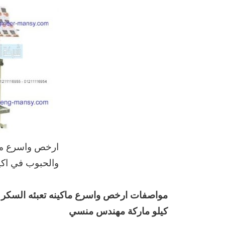
ارخص واسرع ماك
والحبوب في اك
مواصفات
ارخص واسرع ماكينه تعبئه السكر
كيلو ماركة مهندس منسي