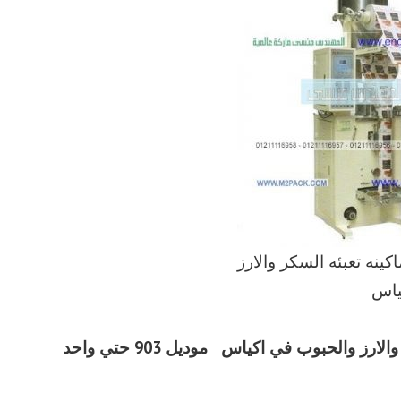
ينه تعبئه السكر والارز
ياس
 والارز والحبوب في اكياس
موديل 903 حتي واحد