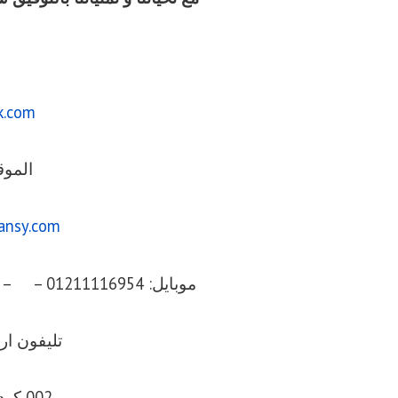
k.com
الموق
ansy.com
موبايل: 01211116954 – – 01211116956 – – 01211116958
تليفون ارضي 056
002 كود مصر قبل الرقم