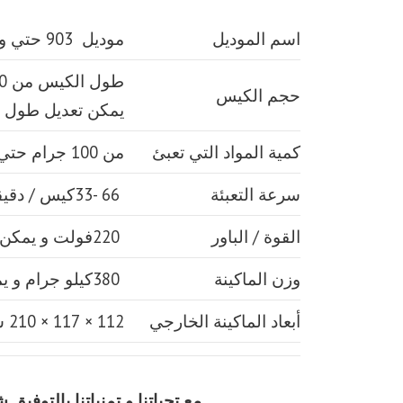
اسم الموديل
موديل 903 حتي واحد كيلو ماركة مهندس منسي
حجم الكيس
يمكن تعديل طول 
كمية المواد التي تعبئ
من 100 جرام حتي 1000 جرام واحد كيلو
سرعة التعبئة
66 -33كيس / دقيقة و لمادة التغليف اعتبار في السرعه
القوة / الباور
220فولت و يمكن ضبط الفولت حسب الكهرباء المتاحه 2.5 كيلو وات
وزن الماكينة
380كيلو جرام و يمكن فك الماكينة و تركيبها في اي مكان
أبعاد الماكينة الخارجي
112 × 117 × 210 سم و يمكن فك الماكينة و تركيبها في اي مكان
مع تحياتنا و تمنياتنا بالتوف