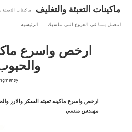
Ski
ماكينات التعبئة والتغليف
ماكينات التعبئة و التغليف 01211116954 – 6
t
Sit
conten
اتـصـل بـنـا في الفروع التي تناسبك
الرئيسيه
Navigatio
‫ارخص واسرع ماكين
والحبوب
ngmansy
مهندس منسي