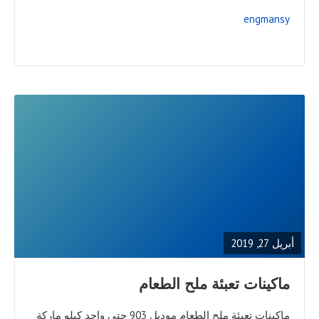
engmansy
READ
FULL
POST
أبريل 27, 2019
ماكينات تعبئة ملح الطعام
ماكينات تعبئة ملح الطعام موديل 903 حتي واحد كيلو ماركة