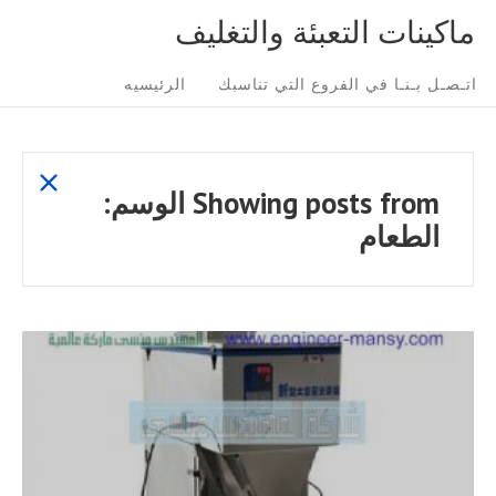
Ski
ماكينات التعبئة والتغليف
t
Sit
conten
اتـصـل بـنـا في الفروع التي تناسبك
الرئيسيه
Navigatio
show
Showing posts from
الوسم:
all
الطعام
posts
READ