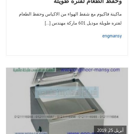
وحفظ الطعام لفتره طويلة
ماكينة فاكيوم مع شفط الهواء من الاكياس وحفظ الطعام
لفتره طويلة موديل 601 ماركة مهندس […]
engmansy
READ
FULL
POST
أبريل 25, 2019