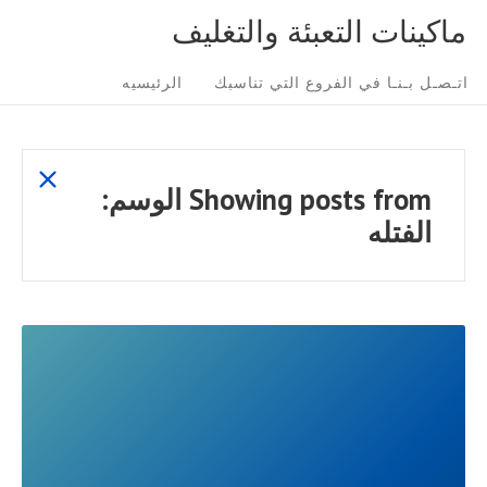
Ski
ماكينات التعبئة والتغليف
t
Sit
conten
اتـصـل بـنـا في الفروع التي تناسبك
الرئيسيه
Navigatio
show
Showing posts from
الوسم:
all
الفتله
posts
READ