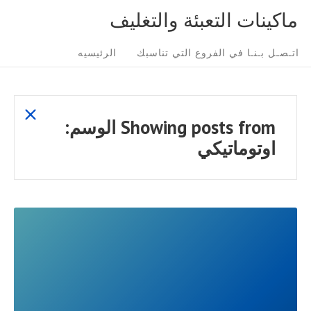
Ski
ماكينات التعبئة والتغليف
t
Sit
conten
اتـصـل بـنـا في الفروع التي تناسبك
الرئيسيه
Navigatio
show
Showing posts from
الوسم:
all
اوتوماتيكي
posts
READ