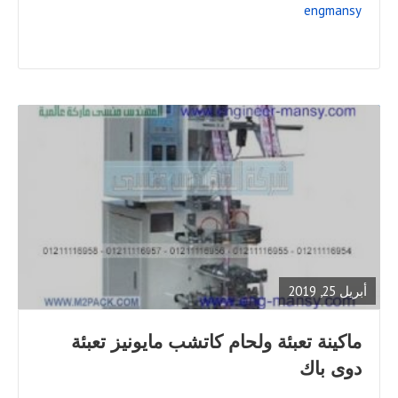
engmansy
READ
FULL
POST
أبريل 25, 2019
ماكينة تعبئة ولحام كاتشب مايونيز تعبئة
دوى باك