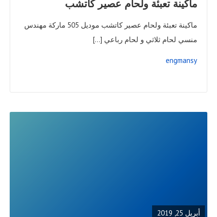
ماكينة تعبئة ولحام عصير كاتشب
ماكينة تعبئة ولحام عصير كاتشب موديل 505 ماركة مهندس
منسي لحام ثلاثي و لحام رباعي […]
engmansy
READ
FULL
POST
أبريل 25, 2019