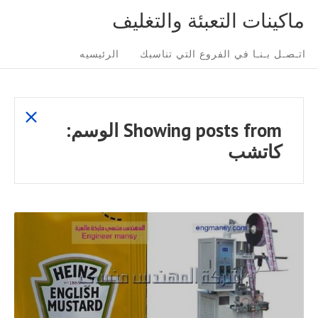
Ski
ماكينات التعبئة والتغليف
t
Sit
conten
اتـصـل بـنـا في الفروع التي تناسبك
الرئيسيه
Navigatio
show
Showing posts from
الوسم:
all
كاتشب
posts
READ