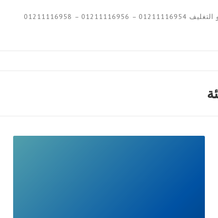
0121111695 – 01211116958
ئة
READ
FULL