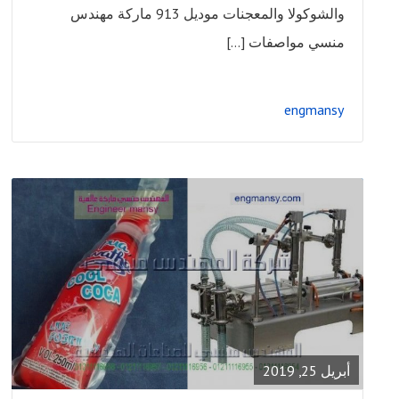
والشوكولا والمعجنات موديل 913 ماركة مهندس
منسي مواصفات […]
engmansy
READ
FULL
POST
أبريل 25, 2019