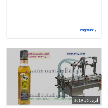
engmansy
READ
FULL
POST
أبريل 25, 2019