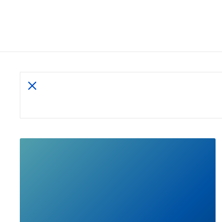
show
all
posts
READ
FULL