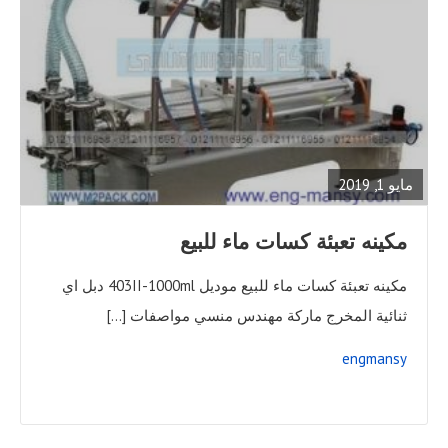
READ
FULL
POST
مايو 1, 2019
مكينه تعبئة كسات ماء للبيع
مكينه تعبئة كسات ماء للبيع موديل 403II-1000ml دبل اي
ثنائية المخرج ماركة مهندس منسي مواصفات […]
engmansy